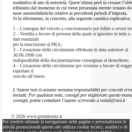
sostitutiva di atto di notorietà. Quest’ultima però fa cessare l’ob
tributario dal momento in cui viene presentata mentre restano do
tasse automobilistiche relative ai precedenti periodi d’imposta.
Si fa riferimento, in concreto, alla seguente casistica esplicativa:
1 – Consegna del veicolo a concessionario poi fallito o resosi irr
2 – Vendita a favore di persona della quale si ignorino in tutto o 
dati essenziali
per la trascrizione al PRA;
3 – Cessazione della circolazione effettuata in data anteriore al
30.06.1998 con
indisponibilità della documentazione consegnata al demolitore;
4 – Cessazione della circolazione per cessione a favore di sogge
esportato il
veicolo all’estero.
L’Autore non si assume nessuna responsabilità per concetti erra
inesatti. Per qualsiasi nota, consigli per migliorare questo manu
consigli, potete contattare l’autore scrivendo a
ordall@siol.it
© 2026 www.portaleauto.it
Per rendere ottimale la navigazione nelle pagine e personalizzare le
attività promozionali questo sito utilizza cookie tecnici, analitici e di