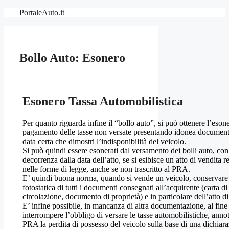
Vai
PortaleAuto.it
al
contenuto
Bollo Auto: Esonero
Esonero Tassa Automobilistica
Per quanto riguarda infine il “bollo auto”, si può ottenere l’eson
pagamento delle tasse non versate presentando idonea document
data certa che dimostri l’indisponibilità del veicolo.
Si può quindi essere esonerati dal versamento dei bolli auto, con
decorrenza dalla data dell’atto, se si esibisce un atto di vendita r
nelle forme di legge, anche se non trascritto al PRA.
E’ quindi buona norma, quando si vende un veicolo, conservare
fotostatica di tutti i documenti consegnati all’acquirente (carta di
circolazione, documento di proprietà) e in particolare dell’atto di
E’ infine possibile, in mancanza di altra documentazione, al fine
interrompere l’obbligo di versare le tasse automobilistiche, annot
PRA la perdita di possesso del veicolo sulla base di una dichiar