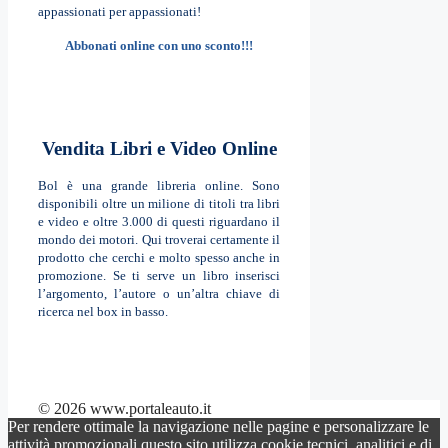
appassionati per appassionati!
Abbonati online con uno sconto!!!
Vendita Libri e Video Online
Bol è una grande libreria online. Sono
disponibili oltre un milione di titoli tra libri
e video e oltre 3.000 di questi riguardano il
mondo dei motori. Qui troverai certamente il
prodotto che cerchi e molto spesso anche in
promozione. Se ti serve un libro inserisci
l’argomento, l’autore o un’altra chiave di
ricerca nel box in basso.
© 2026 www.portaleauto.it
Per rendere ottimale la navigazione nelle pagine e personalizzare le
attività promozionali questo sito utilizza cookie tecnici, analitici e di